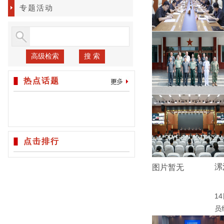
专题活动
高级检索
搜 索
热点话题
点击排行
漯
图片暂无
1
员