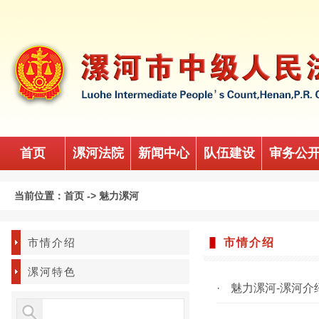
首页
漯河法院
新闻中心
队伍建设
审务公
当前位置：
首页
->
魅力漯河
市情介绍
市情介绍
漯河特色
·
魅力漯河-漯河介