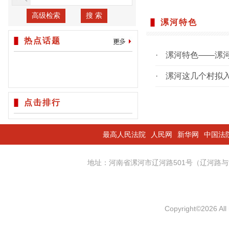
高级检索
搜 索
漯河特色
热点话题
·
漯河特色——漯
·
漯河这几个村拟
点击排行
最高人民法院
人民网
新华网
中国法
地址：河南省漯河市辽河路501号（辽河
Copyright
©
2026 