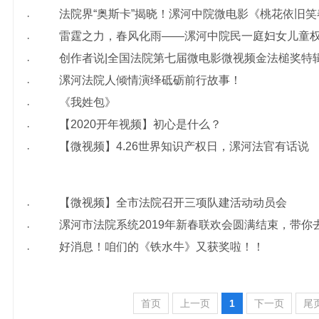
法院界“奥斯卡”揭晓！漯河中院微电影《桃花依旧
·
雷霆之力，春风化雨——漯河中院民一庭妇女儿童
·
创作者说|全国法院第七届微电影微视频金法槌奖特
·
漯河法院人倾情演绎砥砺前行故事！
·
《我姓包》
·
【2020开年视频】初心是什么？
·
【微视频】4.26世界知识产权日，漯河法官有话说
·
【微视频】全市法院召开三项队建活动动员会
·
漯河市法院系统2019年新春联欢会圆满结束，带你去
·
好消息！咱们的《铁水牛》又获奖啦！！
·
首页
上一页
1
下一页
尾