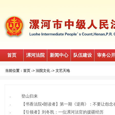
首页
漯河法院
新闻中心
队伍建设
审务公
当前位置：
首页
->
法院文化
->
文艺天地
登山归来
·
【书香法院•朗读者】第一期《逆商》：不要让怨念
·
【引领者】刘冬凯：一位漯河法官的援疆经历
·